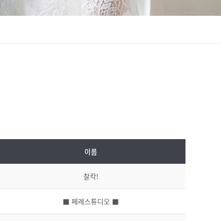
이름
찰칵!
■ 페레스튜디오 ■