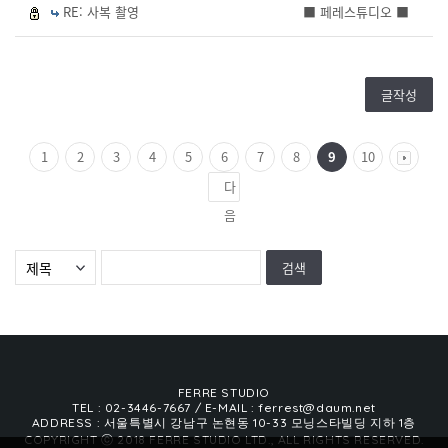
RE: 사복 촬영
■ 페레스튜디오 ■
글작성
1
2
3
4
5
6
7
8
9
10
다
음
FERRE STUDIO
TEL : 02-3446-7667
/ E-MAIL : ferrest@daum.net
ADDRESS : 서울특별시 강남구 논현동 10-33 모닝스타빌딩 지하 1층
COPYRIGHT ⓒ 2018 FERRE STUDIO LTD., ALL RIGHTS RESERVED.