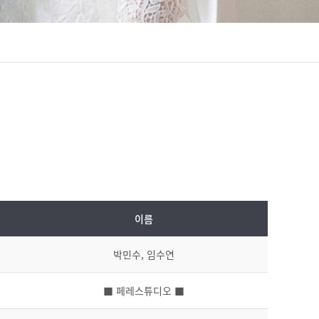
이름
박민수, 임수연
■ 페레스튜디오 ■