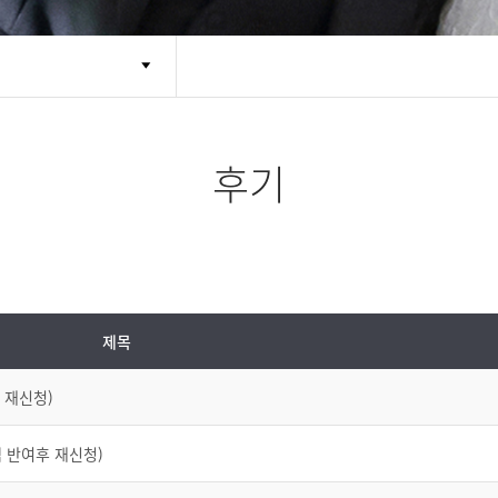
후기
제목
 재신청)
백 반여후 재신청)