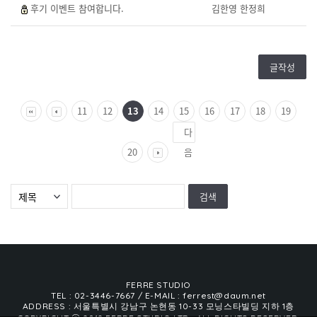
후기 이벤트 참여합니다.
김한영 한정희
글작성
11
12
13
14
15
16
17
18
19
다
20
음
FERRE STUDIO
TEL : 02-3446-7667
/ E-MAIL : ferrest@daum.net
ADDRESS : 서울특별시 강남구 논현동 10-33 모닝스타빌딩 지하 1층