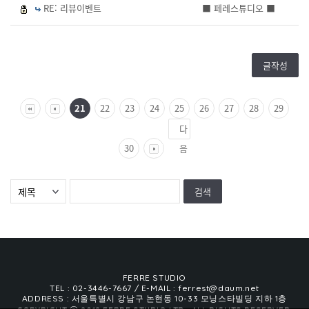
RE: 리뷰이벤트
■ 페레스튜디오 ■
글작성
21
22
23
24
25
26
27
28
29
다
30
음
FERRE STUDIO
TEL : 02-3446-7667
/ E-MAIL : ferrest@daum.net
ADDRESS : 서울특별시 강남구 논현동 10-33 모닝스타빌딩 지하 1층