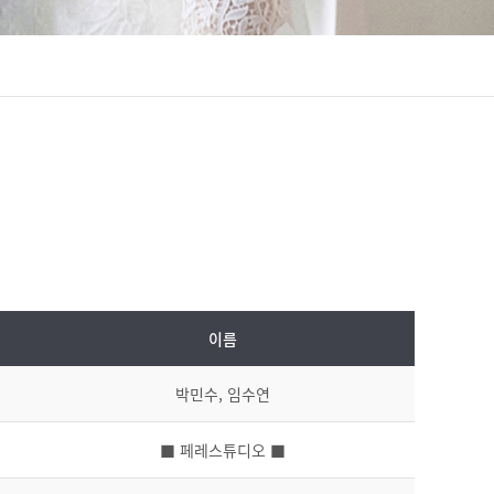
이름
박민수, 임수연
■ 페레스튜디오 ■