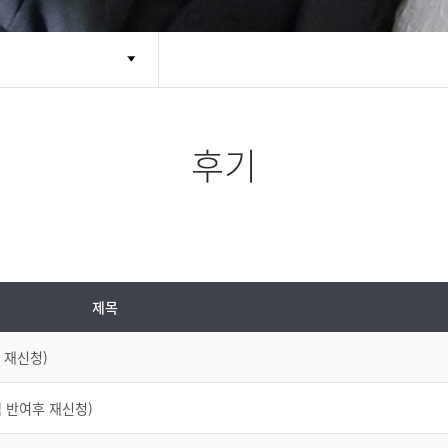
후기
제목
 재신청)
백 반여후 재신청)